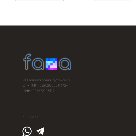
ИП Галеева Алина Рустемовна
ОГРНИП
:
322028000116724
ИНН
:
027622105117
КОНТАКТЫ