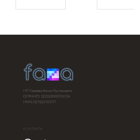
вторым слоем на белую
футболку,
лайфхак для тех,кто любит
четкость и лаконичность в
цветовом решении,
образ ч/б
-она действительно очень
удобная по ощущениям к т
так как это трикотаж и в
составе есть эластан,
она великолепно тянется,
ощущение комфорта
ИП Галеева Алина Рустемовна
ОГРНИП
:
322028000116724
ИНН
:
027622105117
КОНТАКТЫ