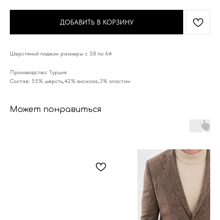
ДОБАВИТЬ В КОРЗИНУ
Шерстяной пиджак размеры с 58 по 64
Производство: Турция
Состав: 55% шерсть,42% вискоза,3% эластан
Может понравиться