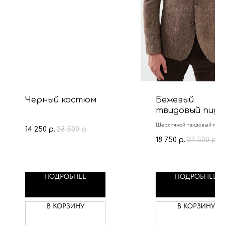
Черный костюм
Бежевый
твидовый пидж
из шерсти
Шерстяной твидовый пид
14 250
28 500
р.
р.
размеры с 46 по 56
18 750
37 500
р.
р.
ПОДРОБНЕЕ
ПОДРОБНЕЕ
В КОРЗИНУ
В КОРЗИНУ