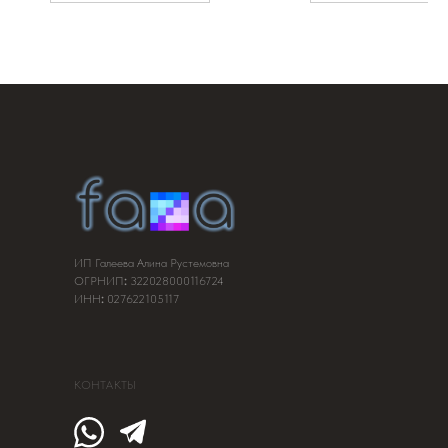
ИП Галеева Алина Рустемовна
ОГРНИП
:
322028000116724
ИНН
:
027622105117
КОНТАКТЫ