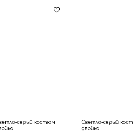
ветло-серый костюм
Светло-серый кос
войка
двойка