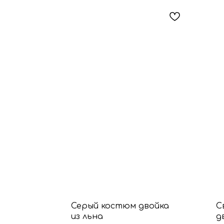
Серый костюм двойка
С
из льна
д