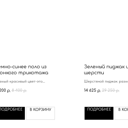
емно-синее поло из
Зеленый пиджак 
онкого трикотажа
шерсти
амый красивый цвет-это
Шерстяной пиджак разм
сспорно темно синий
по 56
200
8 400
14 625
29 250
р.
р.
р.
р.
чень тонкий и нежный трикотаж
рекрасно сохраняет форму
сле стирки
ПОДРОБНЕЕ
ПОДРОБНЕЕ
В КОРЗИНУ
В КО
деально для деловых образов