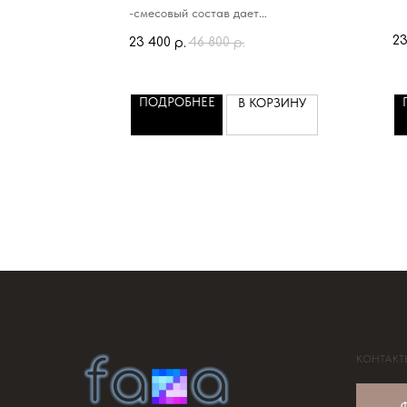
-смесовый состав дает
преимущество в том,
23
23 400
46 800
р.
р.
что ткань сохраняет форму в
процессе носки
-легкий пиджак,без подклада
ПОДРОБНЕЕ
В КОРЗИНУ
-в составе есть эластан,что
придает свободу движениям
-в целом очень красивый,легкий и
удобный костюм,
пиджак классно будет сочетаться
с джинсами,
а брюки с белоснежной белой
льняной рубашкой навыпуск и
кожаными сандалями дадут
ощущение легкости и свободы
КОНТАКТ
Ф