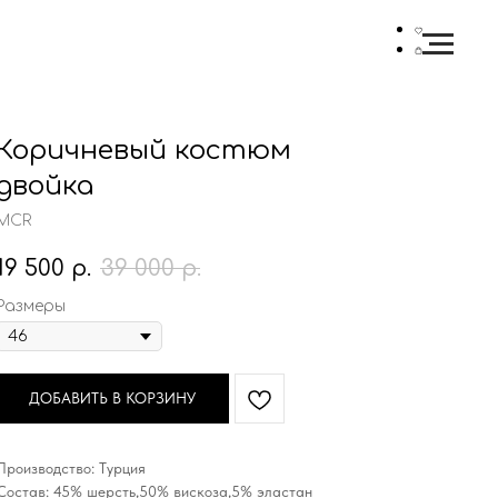
Коричневый костюм
двойка
MCR
19 500
р.
39 000
р.
Размеры
ДОБАВИТЬ В КОРЗИНУ
Производство: Турция
Состав: 45% шерсть,50% вискоза,5% эластан