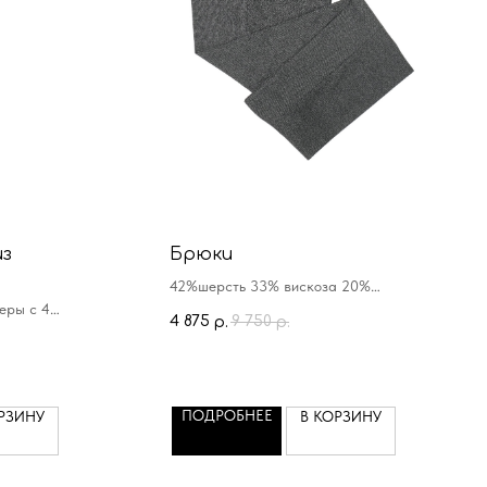
из
Брюки
42%шерсть 33% вискоза 20%
еры с 46
полиэстер 5% эластан
4 875
9 750
р.
р.
ПОДРОБНЕЕ
РЗИНУ
В КОРЗИНУ