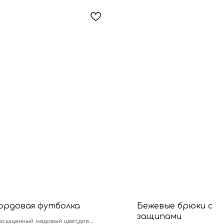
ордовая футболка
Бежевые брюки с
защипами
асыщенный медовый цвет,для