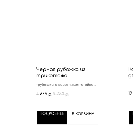
Черная рубажка из
К
трикотажа
д
-рубашка с воротником-стойка
оценят не только обладатели
19
4 875
9 750
р.
р.
густой бороды,
но и те мужчины,кто
придерживается более лайтового
ПОДРОБНЕЕ
В КОРЗИНУ
стиля в одежде
-такая рубашка классно
смотрится на выпуск с джинсами/