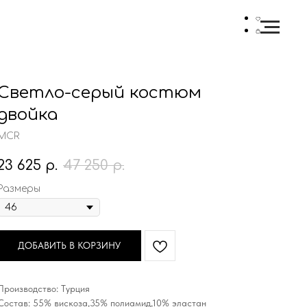
Светло-серый костюм
двойка
MCR
23 625
р.
47 250
р.
Размеры
ДОБАВИТЬ В КОРЗИНУ
Производство: Турция
Состав: 55% вискоза,35% полиамид,10% эластан