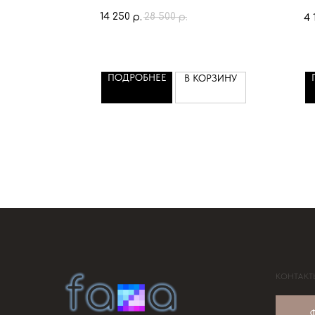
со
14 250
28 500
р.
р.
4 
яр
-о
те
-д
ПОДРОБНЕЕ
В КОРЗИНУ
-в
са
од
-т
ка
КОНТАКТ
Ф