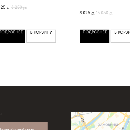
здания классного настроения и
125
8 250
р.
р.
ких образов
8 025
16 050
р.
р.
чень комфортный и приятный к
лу трикотаж
ружит с машинной стиркой
ПОДРОБНЕЕ
ПОДРОБНЕЕ
В КОРЗИНУ
В КОРЗ
еликолепно как
мостоятельный элемент
ежды
акже как база под пиджак или
рдиган,круглый год
Ы
орма обратной связи