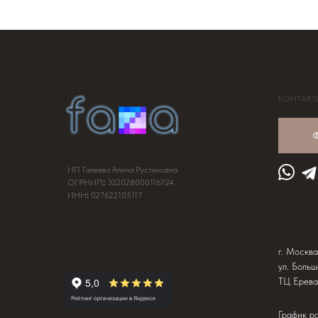
КОНТАКТ
Ф
ИП Галеева Алина Рустемовна
ОГРНИП
:
322028000116724
ИНН
:
027622105117
г. Москва
ул. Больш
ТЦ Ерева
График р