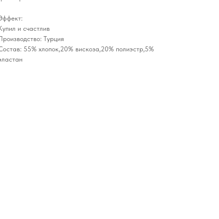
Эффект:
Купил и счастлив
Производство: Турция
Состав: 55% хлопок,20% вискоза,20% полиэстр,5%
эластан