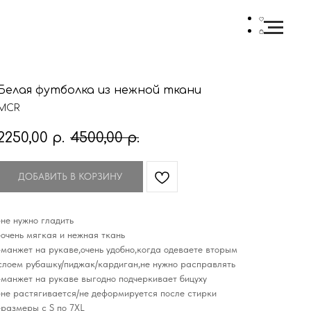
Белая футболка из нежной ткани
MCR
2250,00
р.
4500,00
р.
ДОБАВИТЬ В КОРЗИНУ
-не нужно гладить
-очень мягкая и нежная ткань
-манжет на рукаве,очень удобно,когда одеваете вторым
слоем рубашку/пиджак/кардиган,не нужно расправлять
-манжет на рукаве выгодно подчеркивает бицуху
-не растягивается/не деформируется после стирки
-размеры с S по 7XL