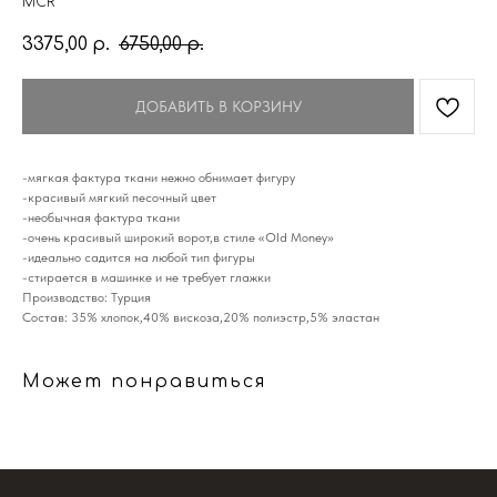
MCR
3375,00
6750,00
р.
р.
ДОБАВИТЬ В КОРЗИНУ
-мягкая фактура ткани нежно обнимает фигуру
-красивый мягкий песочный цвет
-необычная фактура ткани
-очень красивый широкий ворот,в стиле «Old Money»
-идеально садится на любой тип фигуры
-стирается в машинке и не требует глажки
Производство: Турция
Состав: 35% хлопок,40% вискоза,20% полиэстр,5% эластан
Может понравиться