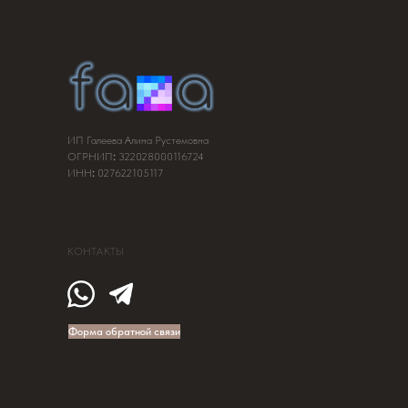
ИП Галеева Алина Рустемовна
ОГРНИП
:
322028000116724
ИНН
:
027622105117
КОНТАКТЫ
Форма обратной связи