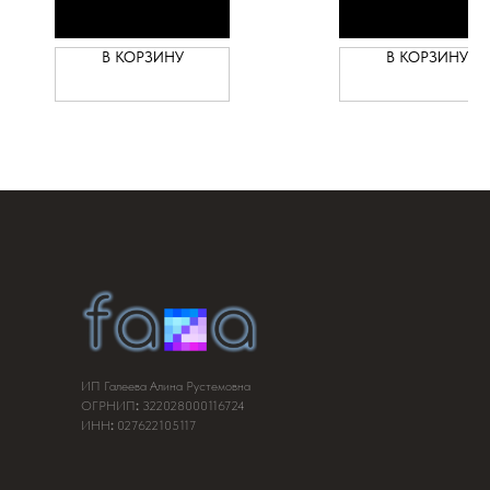
-не нужно гладить
-невероятно приятная по
ощущениям к телу
В КОРЗИНУ
В КОРЗИНУ
ИП Галеева Алина Рустемовна
ОГРНИП
:
322028000116724
ИНН
:
027622105117