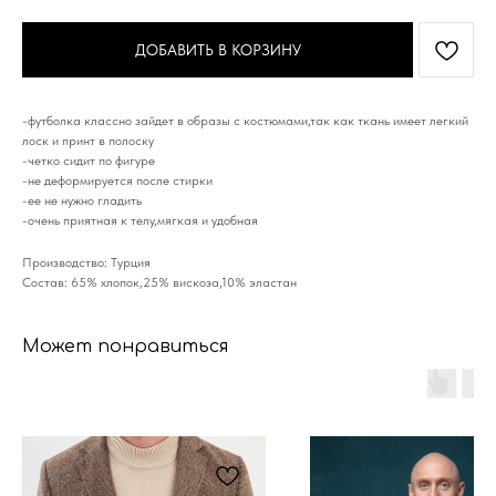
ДОБАВИТЬ В КОРЗИНУ
-футболка классно зайдет в образы с костюмами,так как ткань имеет легкий
лоск и принт в полоску
-четко сидит по фигуре
-не деформируется после стирки
-ее не нужно гладить
-очень приятная к телу,мягкая и удобная
Производство: Турция
Состав: 65% хлопок,25% вискоза,10% эластан
Может понравиться