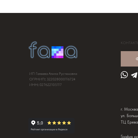
КОНТАКТ
Ф
ИП Галеева Алина Рустемовна
ОГРНИП
:
322028000116724
ИНН
:
027622105117
г. Москва
ул. Больш
ТЦ Ерева
График р