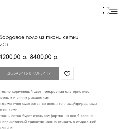
Бордовое поло из ткани сетки
MCR
4200,00
р.
8400,00
р.
ДОБАВИТЬ В КОРЗИНУ
-темно коричневый цвет прекрасная альтернатива
черным и синим расцветкам
-гармонично смотрится со всеми теплыми/природными
оттенками
-ткань сетка будет очень комфортна на все 4 сезона
-неприхотливый трикотаж,можно стирать в стиральной
машине