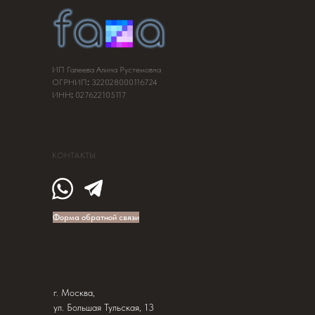
ИП Галеева Алина Рустемовна
ОГРНИП
:
322028000116724
ИНН
:
027622105117
КОНТАКТЫ
Форма обратной связи
г. Москва,
ул. Большая Тульская, 13